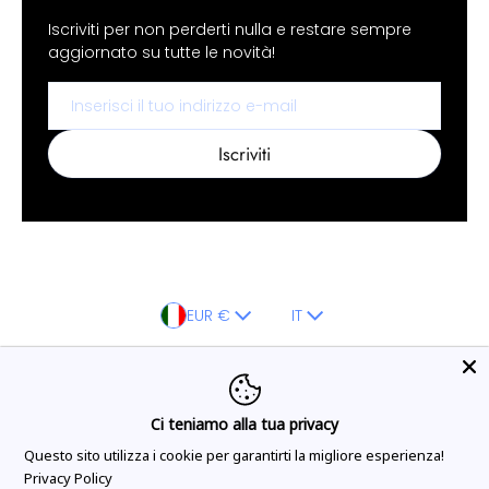
Iscriviti per non perderti nulla e restare sempre
aggiornato su tutte le novità!
Email
Iscriviti
Paese/regione
Lingua
EUR €
IT
Metodi di pagamento
Ci teniamo alla tua privacy
Questo sito utilizza i cookie per garantirti la migliore esperienza!
©
AF Cesareo
•
Powered by AFCESAREO
Privacy Policy