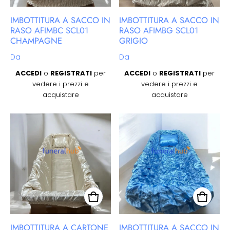
IMBOTTITURA A SACCO IN
IMBOTTITURA A SACCO IN
RASO AFIMBC SCL01
RASO AFIMBG SCL01
CHAMPAGNE
GRIGIO
Prezzo regolare
Prezzo regolare
Da
Da
ACCEDI
o
REGISTRATI
per
ACCEDI
o
REGISTRATI
per
vedere i prezzi e
vedere i prezzi e
acquistare
acquistare
IMBOTTITURA A CARTONE
IMBOTTITURA A SACCO IN