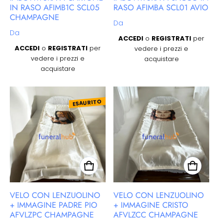
IN RASO AFIMB1C SCL05
RASO AFIMBA SCL01 AVIO
CHAMPAGNE
Prezzo regolare
Da
Prezzo regolare
Da
ACCEDI
o
REGISTRATI
per
ACCEDI
o
REGISTRATI
per
vedere i prezzi e
vedere i prezzi e
acquistare
acquistare
ESAURITO
VELO CON LENZUOLINO
VELO CON LENZUOLINO
+ IMMAGINE PADRE PIO
+ IMMAGINE CRISTO
AFVLZPC CHAMPAGNE
AFVLZCC CHAMPAGNE