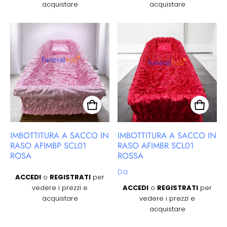
acquistare
acquistare
IMBOTTITURA A SACCO IN
IMBOTTITURA A SACCO IN
RASO AFIMBP SCL01
RASO AFIMBR SCL01
ROSA
ROSSA
Prezzo regolare
Prezzo regolare
Da
ACCEDI
o
REGISTRATI
per
vedere i prezzi e
ACCEDI
o
REGISTRATI
per
acquistare
vedere i prezzi e
acquistare