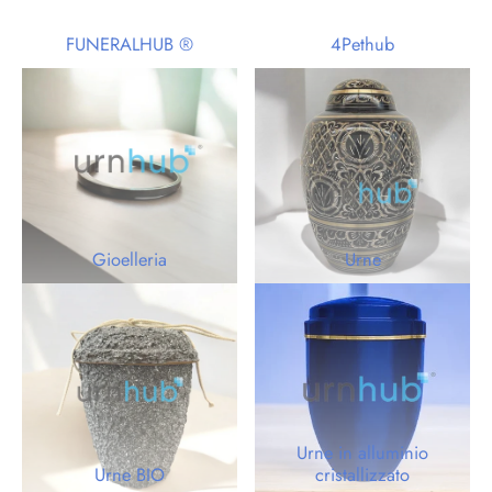
FUNERALHUB ®
4Pethub
Gioelleria
Urne
Urne in alluminio
Urne BIO
cristallizzato