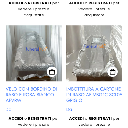
ACCEDI
o
REGISTRATI
per
ACCEDI
o
REGISTRATI
per
vedere i prezzi e
vedere i prezzi e
acquistare
acquistare
VELO CON BORDINO DI
IMBOTTITURA A CARTONE
RASO E ROSA BIANCO
IN RASO AFIMBG1C SCL05
AFVRW
GRIGIO
Prezzo regolare
Prezzo regolare
Da
Da
ACCEDI
o
REGISTRATI
per
ACCEDI
o
REGISTRATI
per
vedere i prezzi e
vedere i prezzi e