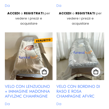
Prezzo regolare
Prezzo regolare
Da
Da
ACCEDI
o
REGISTRATI
per
ACCEDI
o
REGISTRATI
per
vedere i prezzi e
vedere i prezzi e
acquistare
acquistare
ESAURITO
VELO CON LENZUOLINO
VELO CON BORDINO DI
+ IMMAGINE MADONNA
RASO E ROSA
AFVLZMC CHAMPAGNE
CHAMPAGNE AFVRC
Prezzo regolare
Prezzo regolare
Da
Da