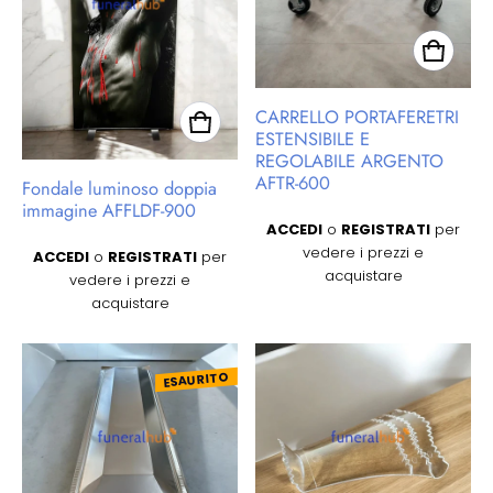
CARRELLO PORTAFERETRI
ESTENSIBILE E
REGOLABILE ARGENTO
AFTR-600
Fondale luminoso doppia
immagine AFFLDF-900
Prezzo regolare
ACCEDI
o
REGISTRATI
per
Prezzo regolare
vedere i prezzi e
ACCEDI
o
REGISTRATI
per
acquistare
vedere i prezzi e
acquistare
ESAURITO