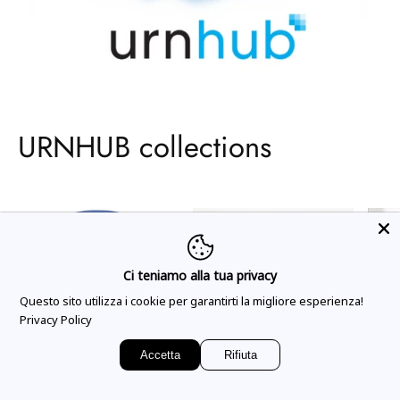
URNHUB collections
Ci teniamo alla tua privacy
Questo sito utilizza i cookie per garantirti la migliore esperienza!
Privacy Policy
Urne in metallo
Urne in marmo
Urn
Accetta
Rifiuta