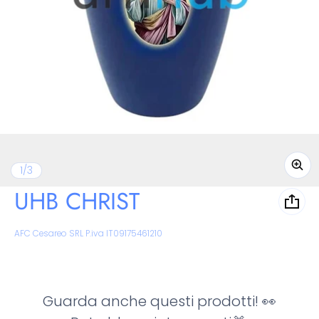
di
1
/
3
UHB CHRIST
Venditore:
AFC Cesareo SRL P.iva IT09175461210
Guarda anche questi prodotti! 👀