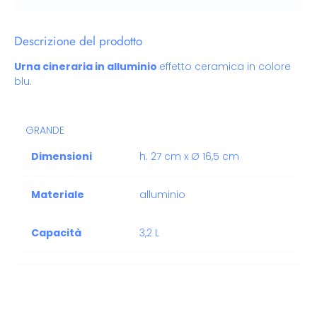
Descrizione del prodotto
Urna cineraria in alluminio
effetto ceramica in colore
blu.
GRANDE
Dimensioni
h. 27 cm x Ø 16,5 cm
Materiale
alluminio
Capacità
3,2 L