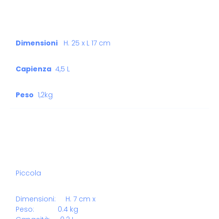
Dimensioni
H. 25 x L 17 cm
Capienza
4,5 L
Peso
1,2kg
Piccola
Dimensioni: H. 7 cm x
Peso: 0.4 kg