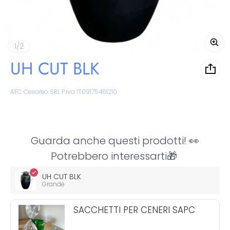
di
1
/
2
UH CUT BLK
Venditore:
AFC Cesareo SRL P.iva IT09175461210
Guarda anche questi prodotti! 👀
Potrebbero interessarti🎁
UH CUT BLK
Grande
SACCHETTI PER CENERI SAPC