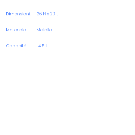
Dimensioni: 26 H x 20 L
Materiale: Metallo
Capacità: 4.5 L