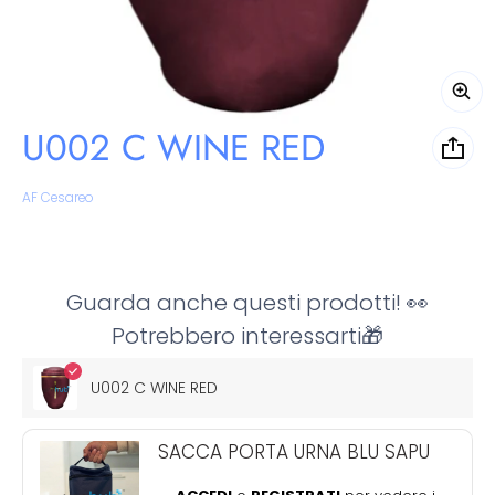
U002 C WINE RED
Venditore:
AF Cesareo
Guarda anche questi prodotti! 👀
Potrebbero interessarti🎁
U002 C WINE RED
SACCA PORTA URNA BLU SAPU