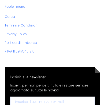
Footer menu
Cerca
Termini e Condizioni
Privacy Policy
Politica di rimborso
P.IVA IT09175461210
Iscriviti alla newsletter
Iscriviti per non perderti nulla e restare sempre
aggiornato su tutte le novità!
Email