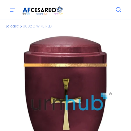
La casa
U002 C WINE RED
ioni sui prodotti