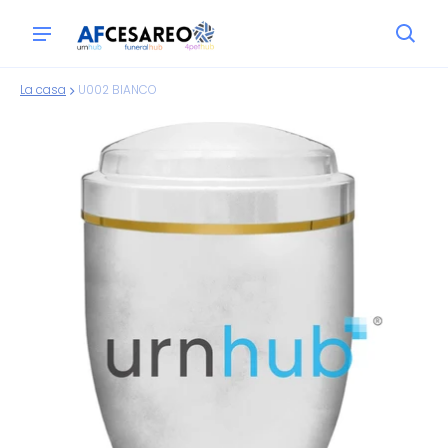
La casa
U002 BIANCO
ioni sui prodotti