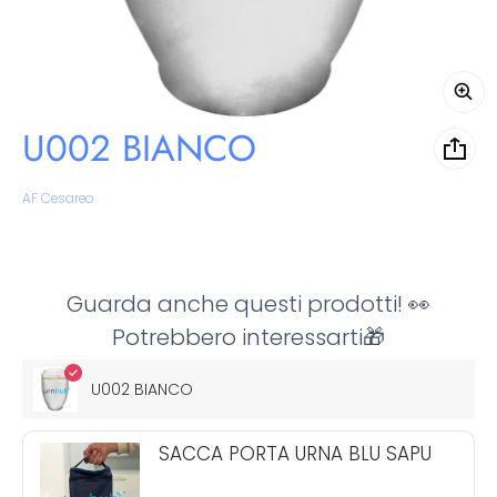
U002 BIANCO
Venditore:
AF Cesareo
Guarda anche questi prodotti! 👀
Potrebbero interessarti🎁
U002 BIANCO
SACCA PORTA URNA BLU SAPU