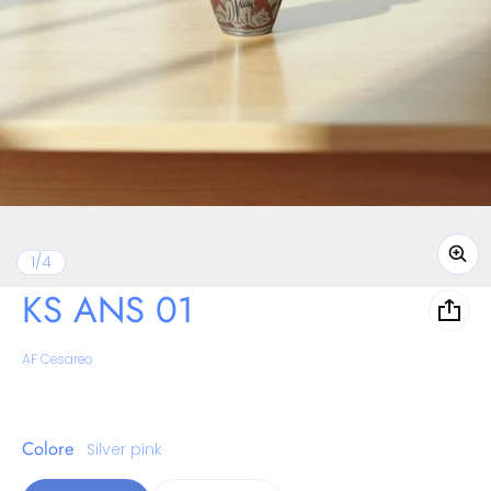
di
1
/
4
KS ANS 01
Venditore:
AF Cesareo
Colore
Silver pink