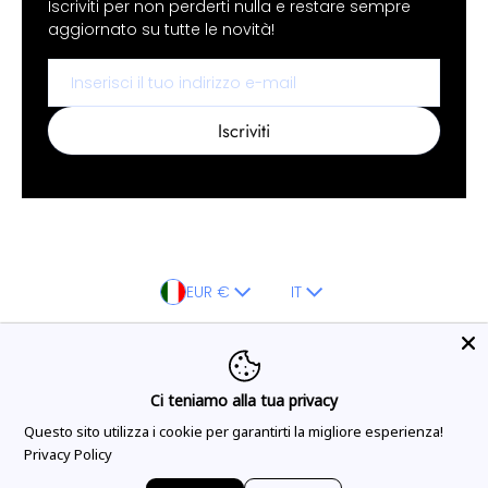
Iscriviti per non perderti nulla e restare sempre
aggiornato su tutte le novità!
Email
Iscriviti
Paese/regione
Lingua
EUR €
IT
Metodi di pagamento
Ci teniamo alla tua privacy
Questo sito utilizza i cookie per garantirti la migliore esperienza!
©
AF Cesareo
•
Powered by AFCESAREO
Privacy Policy