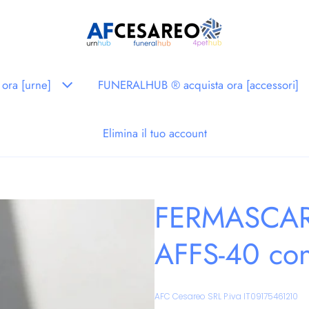
ora [urne]
FUNERALHUB ® acquista ora [accessori]
Elimina il tuo account
FERMASCAR
AFFS-40 con
Venditore:
AFC Cesareo SRL P.iva IT09175461210