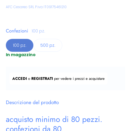
Venditore:
AFC Cesareo SRL P.iva IT09175461210
Confezioni
100 pz.
100 pz.
500 pz.
In magazzino
Prezzo regolare
ACCEDI
o
REGISTRATI
per vedere i prezzi e acquistare
Descrizione del prodotto
acquisto minimo di 80 pezzi.
confezioni da 80