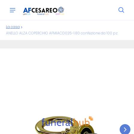
La casa
ANELLO ALZA COPERCHIO AFMIACD025-1.80 confezione da 100 pz.
ioni sui prodotti