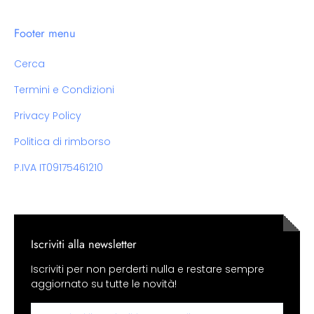
Footer menu
Cerca
Termini e Condizioni
Privacy Policy
Politica di rimborso
P.IVA IT09175461210
Iscriviti alla newsletter
Iscriviti per non perderti nulla e restare sempre
aggiornato su tutte le novità!
Email