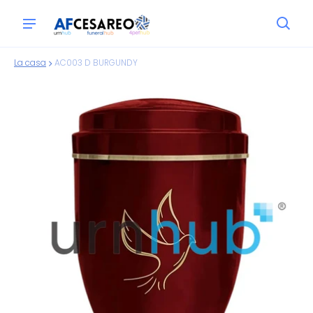
La casa
AC003 D BURGUNDY
ioni sui prodotti