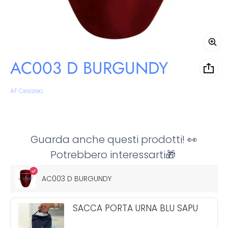
AC003 D BURGUNDY
Venditore:
AF Cesareo
Guarda anche questi prodotti! 👀
Potrebbero interessarti🎁
AC003 D BURGUNDY
SACCA PORTA URNA BLU SAPU